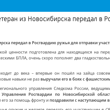
етеран из Новосибирска передал в 
ирска передал в Росгвардию ружья для отправки учас
ской ценности подготовлена для находящихся на пере
ескими БПЛА, очень скоро пополнят два гладкостволь
оходит до века – впервые он пошёл на зайца совсе
ковые навыки не раз
выручали его в боях с фашистски
егионального управления Следкома России, ведущими
 Управления Росгвардии по Новосибирской облас
 его за помощь фронту и
поздравили с наступающим в
чье оружие и желаете передать его участвующим в С