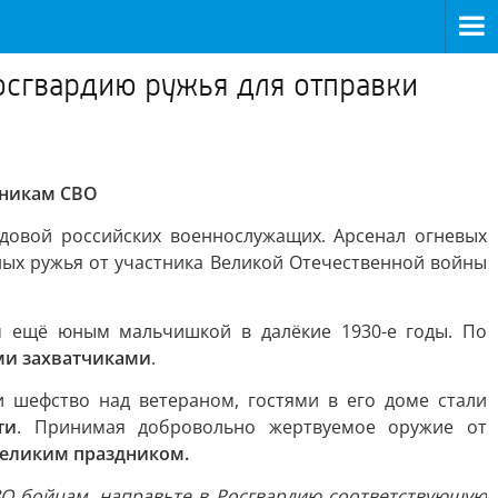
Росгвардию ружья для отправки
тникам СВО
довой российских военнослужащих. Арсенал огневых
ных ружья от участника Великой Отечественной войны
м ещё юным мальчишкой в далёкие 1930-е годы. По
ми захватчиками
.
 шефство над ветераном, гостями в его доме стали
ти
. Принимая добровольно жертвуемое оружие от
еликим праздником.
ВО бойцам, направьте в Росгвардию соответствующую