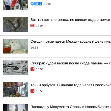
17:04
Вот так вот «не спеша, не шиша» выдвигаемся
17:04
Сегодня отмечается Международный день пив
16:58
Сибиряк чудом выжил после схода лавины — сп
16:58
Тонны арбузов. С начала года через Новосиби
16:58
Площадь у Монумента Славы в Новосибирске 