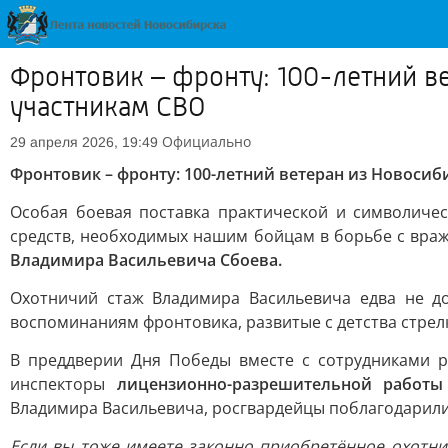
Фронтовик – фронту: 100-летний в
участникам СВО
Официально
29 апреля 2026, 19:49
Фронтовик – фронту: 100-летний ветеран из Новосиб
Особая боевая поставка практической и символиче
средств, необходимых нашим бойцам в борьбе с враж
Владимира Васильевича Сбоева.
Охотничий стаж Владимира Васильевича едва не д
воспоминаниям фронтовика, развитые с детства стрел
В преддверии Дня Победы вместе с сотрудниками р
инспекторы
лицензионно-разрешительной работы
Владимира Васильевича, росгвардейцы поблагодарили
Если вы тоже имеете законно приобретённое охотни