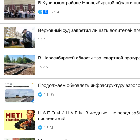
В Купинском районе Новосибирской области по
12:14
Верховный суд запретил лишать водителей пра
16:49
В Новосибирской области транспортной проку
12:46
Продолжаем обновлять инфраструктуру аэропо
14:06
Н А П О М И Н А Е М. Выходные - не повод заб
последствий
16:31