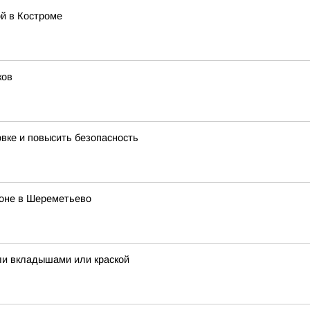
й в Костроме
ков
овке и повысить безопасность
роне в Шереметьево
ли вкладышами или краской