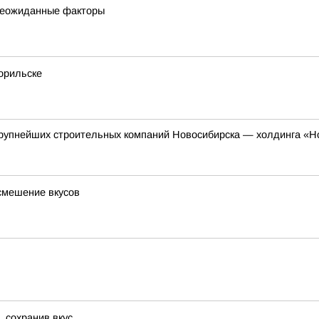
 неожиданные факторы
орильске
 крупнейших строительных компаний Новосибирска — холдинга «Н
смешение вкусов
, сохранив вкус