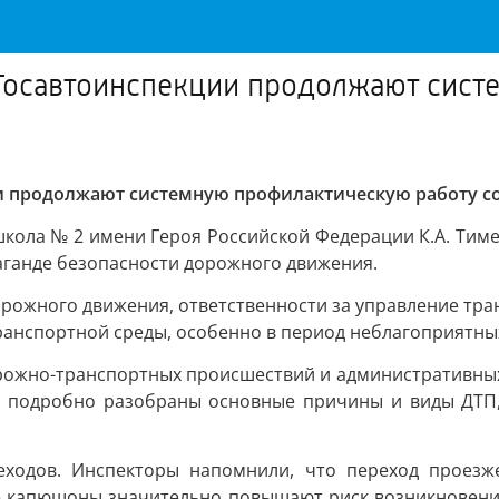
Госавтоинспекции продолжают сист
и продолжают системную профилактическую работу 
ола № 2 имени Героя Российской Федерации К.А. Тимер
аганде безопасности дорожного движения.
жного движения, ответственности за управление тран
ранспортной среды, особенно в период неблагоприятных
дорожно-транспортных происшествий и административны
 подробно разобраны основные причины и виды ДТП, 
ходов. Инспекторы напомнили, что переход проезже
ые капюшоны значительно повышают риск возникновени