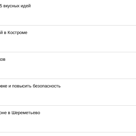
5 вкусных идей
й в Костроме
ков
овке и повысить безопасность
роне в Шереметьево