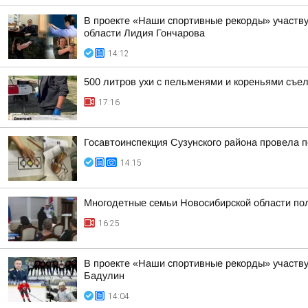
В проекте «Наши спортивные рекорды» участву
области Лидия Гончарова
14:12
500 литров ухи с пельменями и кореньями съе
17:16
Госавтоинспекция Сузунского района провела п
14:15
Многодетные семьи Новосибирской области пол
16:25
В проекте «Наши спортивные рекорды» участв
Бадулин
14:04