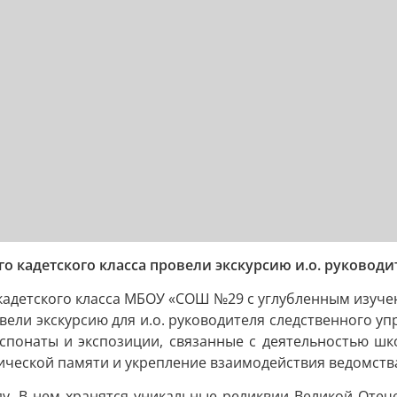
 кадетского класса провели экскурсию и.о. руководи
адетского класса МБОУ «СОШ №29 с углубленным изуче
ели экскурсию для и.о. руководителя следственного у
кспонаты и экспозиции, связанные с деятельностью шк
рической памяти и укрепление взаимодействия ведомс
ду. В нем хранятся уникальные реликвии Великой Отеч