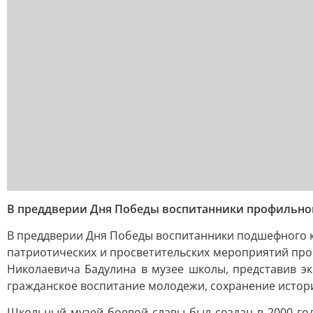
В преддверии Дня Победы воспитанники профильного
В преддверии Дня Победы воспитанники подшефного к
патриотических и просветительских мероприятий пров
Николаевича Бадулина в музее школы, представив э
гражданское воспитание молодежи, сохранение исто
Школьный музей боевой славы был создан в 2000 го