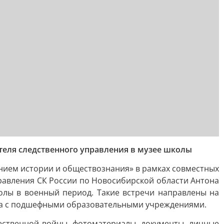
теля следственного управления в музее школы
нием истории и обществознания» в рамках совместных
правления СК России по Новосибирской области Антона
олы в военный период. Такие встречи направлены на
тва с подшефными образовательными учреждениями.
ественной войны, фотоматериалы, документы, личные