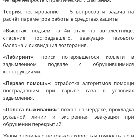
четыре непростых практических испытания:
Теория
: тестирование — 5 вопросов и задача на
расчёт параметров работы в средствах защиты.
«Высота»
: подъём на 4й этаж по автолестнице,
спасение пострадавшего, эвакуация газового
баллона и ликвидация возгорания.
«Лабиринт»
: поиск потерявшегося коллеги в
задымлённом подвале с обрушившимися
конструкциями.
«Первая помощь»
: отработка алгоритмов помощи
пострадавшим при взрыве газа в условиях
задымления.
«Полоса выживания»
: пожар на чердаке, прокладка
рукавной линии и экстренная эвакуация при
обрушении перекрытий.
Жюри оценивало не только скорость и точность, но и