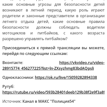
какие основные угрозы для безопасности детей
возникают в летний период, какую роль играют
родители и законные представители в организации
летнего отдыха детей, какие основные правила
безопасности должны соблюдать водители
мотоциклов и питбайков, с какого возраста
разрешено управлять питбайком?
Присоединиться к прямой трансляции вы можете,
перейдя по следующим ссылкам:
Вконтакте
:
https://vkvideo.ru/video-
28915774_456277225?list=ln-ZXsyzhmg83bdAQpsli
Одноклассники
:
https://ok.ru/live/15059282894338
Рутуб
:
https://rutube.ru/video/593b28401deeb129b38f2e9f3a89
Источник:
Канал в МАКС "Полиция54"