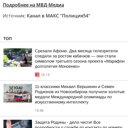
Подробнее на МВД-Медиа
Источник:
Канал в МАКС "Полиция54"
ТОП
Срезали Афоню. Два месяца телезрители
следили за ростом кабачков — они стали
символом третьего сезона проекта «Марафон
долголетия Моноенко»
18:15
11-классники Михаил Вершинин и Семен
Родионов из Новосибирска получили золотые
медали Международной олимпиады по
искусственному интеллекту
16:48
Защита Родины - дело чести! Все
подробности о службе по контакту по номеру