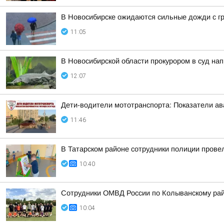
В Новосибирске ожидаются сильные дожди с г
11:05
В Новосибирской области прокурором в суд на
12:07
Дети-водители мототранспорта: Показатели ав
11:46
В Татарском районе сотрудники полиции пров
10:40
Сотрудники ОМВД России по Колыванскому рай
10:04