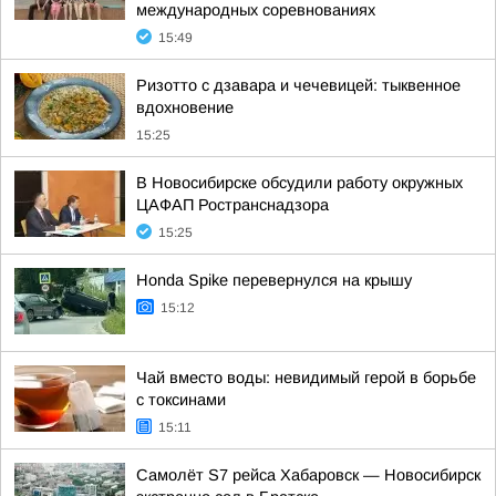
международных соревнованиях
15:49
Ризотто с дзавара и чечевицей: тыквенное
вдохновение
15:25
В Новосибирске обсудили работу окружных
ЦАФАП Ространснадзора
15:25
Honda Spike перевернулся на крышу
15:12
Чай вместо воды: невидимый герой в борьбе
с токсинами
15:11
Самолёт S7 рейса Хабаровск — Новосибирск