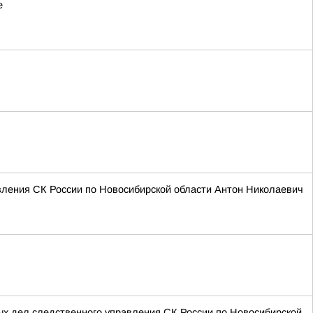
е
вления СК России по Новосибирской области Антон Николаевич
ых дел следственного управления СК России по Новосибирской