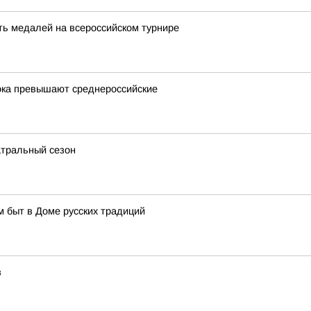
ть медалей на всероссийском турнире
ока превышают среднероссийские
атральный сезон
м быт в Доме русских традиций
в