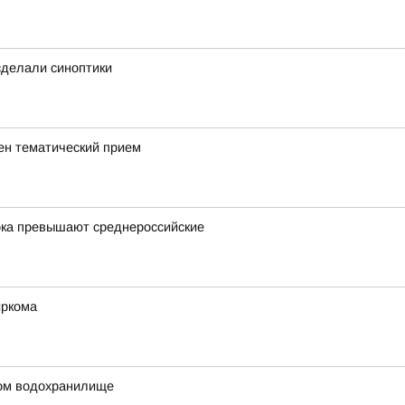
 сделали синоптики
ен тематический прием
ока превышают среднероссийские
иркома
ком водохранилище