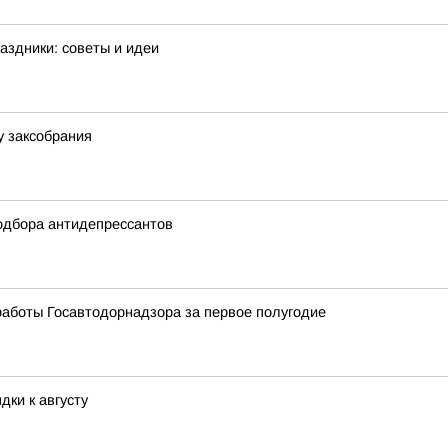
аздники: советы и идеи
у заксобрания
одбора антидепрессантов
работы Госавтодорнадзора за первое полугодие
дки к августу