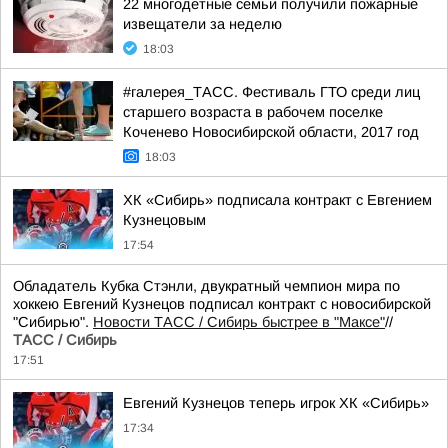
22 многодетные семьи получили пожарные
извещатели за неделю
18:03
#галерея_ТАСС. Фестиваль ГТО среди лиц
старшего возраста в рабочем поселке
Коченево Новосибирской области, 2017 год
18:03
ХК «Сибирь» подписала контракт с Евгением
Кузнецовым
17:54
Обладатель Кубка Стэнли, двукратный чемпион мира по
хоккею Евгений Кузнецов подписал контракт с новосибирской
"Сибирью".
Новости ТАСС / Сибирь быстрее в "Mаксе"
//
ТАСС / Сибирь
17:51
Евгений Кузнецов теперь игрок ХК «Сибирь»
17:34