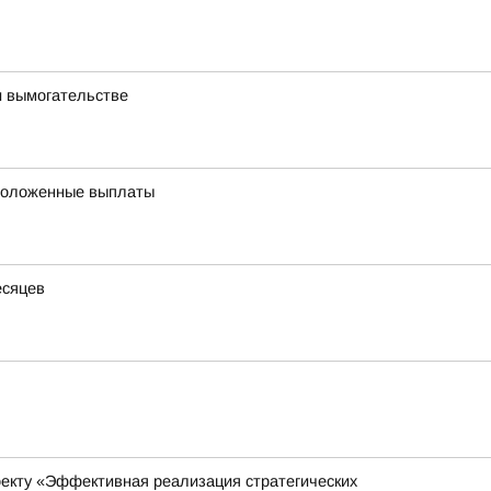
и вымогательстве
 положенные выплаты
есяцев
оекту «Эффективная реализация стратегических