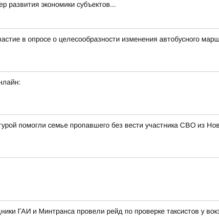
р развития экономики субъектов...
 участие в опросе о целесообразности изменения автобусного м
нлайн:
турой помогли семье пропавшего без вести участника СВО из Н
дники ГАИ и Минтранса провели рейд по проверке таксистов у во