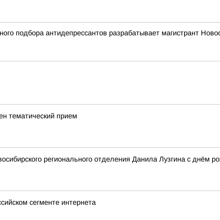
нного подбора антидепрессантов разрабатывает магистрант Новос
ен тематический прием
осибирского регионального отделения Данила Лузгина с днём р
сийском сегменте интернета