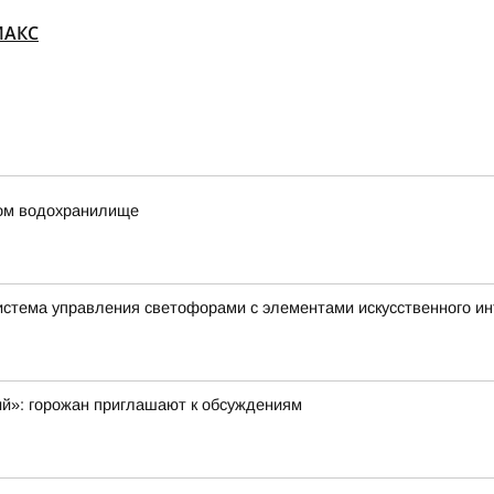
MАКС
ком водохранилище
истема управления светофорами с элементами искусственного и
ий»: горожан приглашают к обсуждениям