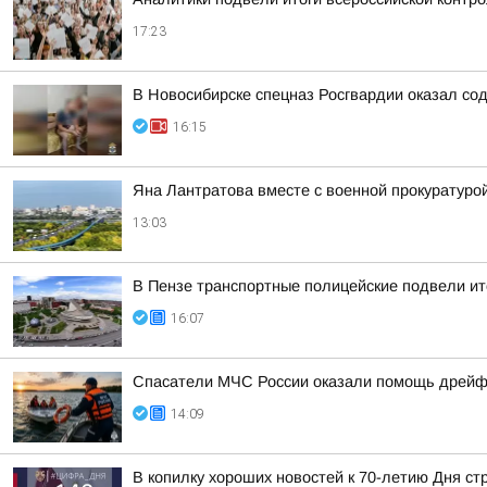
17:23
В Новосибирске спецназ Росгвардии оказал со
16:15
Яна Лантратова вместе с военной прокуратуро
13:03
В Пензе транспортные полицейские подвели ит
16:07
Спасатели МЧС России оказали помощь дрейфу
14:09
В копилку хороших новостей к 70-летию Дня с