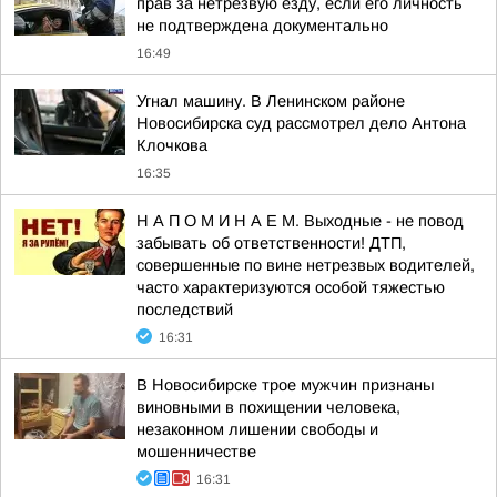
прав за нетрезвую езду, если его личность
не подтверждена документально
16:49
Угнал машину. В Ленинском районе
Новосибирска суд рассмотрел дело Антона
Клочкова
16:35
Н А П О М И Н А Е М. Выходные - не повод
забывать об ответственности! ДТП,
совершенные по вине нетрезвых водителей,
часто характеризуются особой тяжестью
последствий
16:31
В Новосибирске трое мужчин признаны
виновными в похищении человека,
незаконном лишении свободы и
мошенничестве
16:31