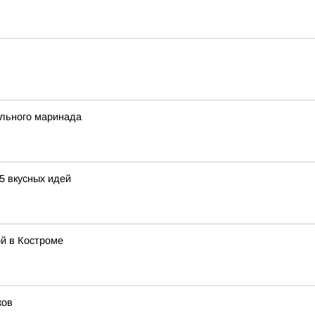
ального маринада
5 вкусных идей
й в Костроме
ков