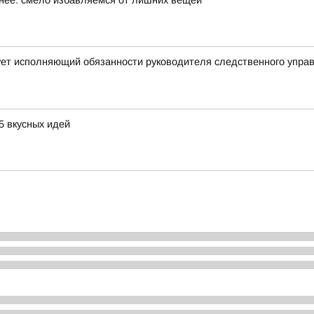
бнее: смело избавляемся от лишних вещей
ует исполняющий обязанности руководителя следственного упра
5 вкусных идей