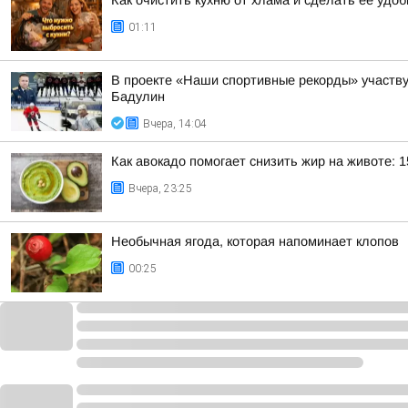
Как очистить кухню от хлама и сделать её удо
01:11
В проекте «Наши спортивные рекорды» участв
Бадулин
Вчера, 14:04
Как авокадо помогает снизить жир на животе: 1
Вчера, 23:25
Необычная ягода, которая напоминает клопов
00:25