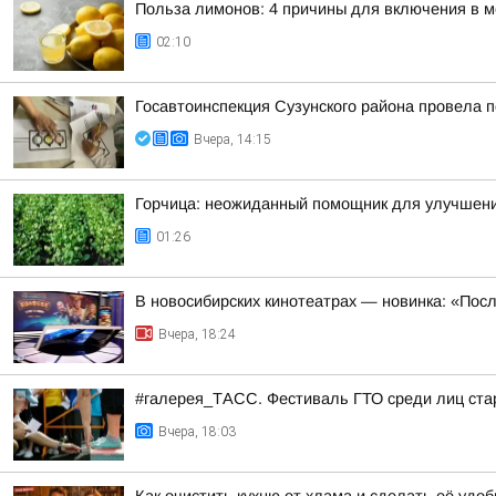
Польза лимонов: 4 причины для включения в 
02:10
Госавтоинспекция Сузунского района провела п
Вчера, 14:15
Горчица: неожиданный помощник для улучшен
01:26
В новосибирских кинотеатрах — новинка: «Пос
Вчера, 18:24
#галерея_ТАСС. Фестиваль ГТО среди лиц стар
Вчера, 18:03