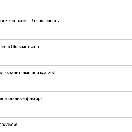
овке и повысить безопасность
роне в Шереметьево
ли вкладышами или краской
 неожиданные факторы
орильске