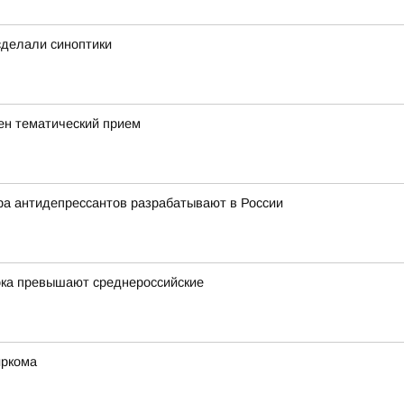
 сделали синоптики
ен тематический прием
ра антидепрессантов разрабатывают в России
ока превышают среднероссийские
иркома