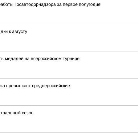
работы Госавтодорнадзора за первое полугодие
дки к августу
ть медалей на всероссийском турнире
ока превышают среднероссийские
атральный сезон