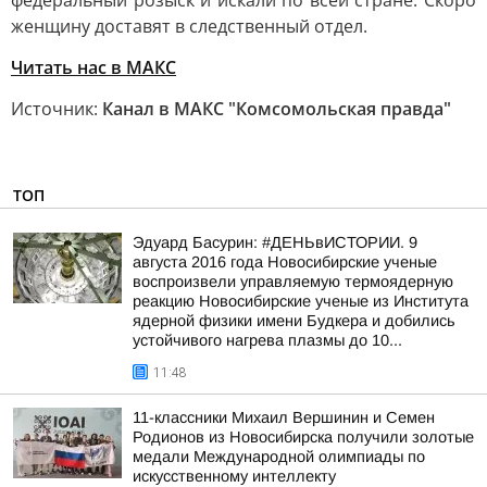
федеральный розыск и искали по всей стране. Скоро
женщину доставят в следственный отдел.
Читать нас в MAКС
Источник:
Канал в МАКС "Комсомольская правда"
ТОП
Эдуард Басурин: #ДЕНЬвИСТОРИИ. 9
августа 2016 года Новосибирские ученые
воспроизвели управляемую термоядерную
реакцию Новосибирские ученые из Института
ядерной физики имени Будкера и добились
устойчивого нагрева плазмы до 10...
11:48
11-классники Михаил Вершинин и Семен
Родионов из Новосибирска получили золотые
медали Международной олимпиады по
искусственному интеллекту