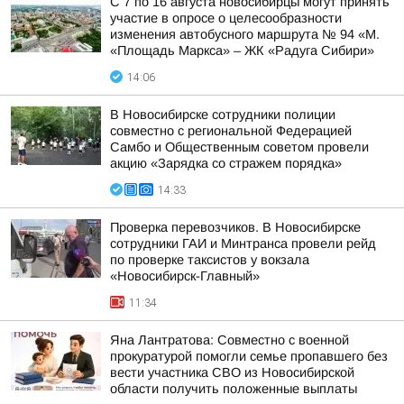
С 7 по 16 августа новосибирцы могут принять
участие в опросе о целесообразности
изменения автобусного маршрута № 94 «М.
«Площадь Маркса» – ЖК «Радуга Сибири»
14:06
В Новосибирске сотрудники полиции
совместно с региональной Федерацией
Самбо и Общественным советом провели
акцию «Зарядка со стражем порядка»
14:33
Проверка перевозчиков. В Новосибирске
сотрудники ГАИ и Минтранса провели рейд
по проверке таксистов у вокзала
«Новосибирск-Главный»
11:34
Яна Лантратова: Совместно с военной
прокуратурой помогли семье пропавшего без
вести участника СВО из Новосибирской
области получить положенные выплаты