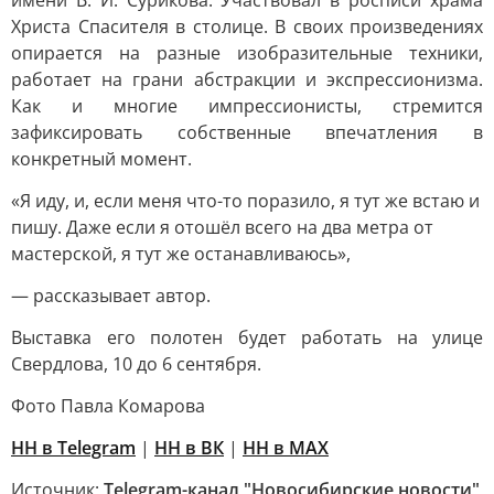
имени В. И. Сурикова. Участвовал в росписи храма
Христа Спасителя в столице. В своих произведениях
опирается на разные изобразительные техники,
работает на грани абстракции и экспрессионизма.
Как и многие импрессионисты, стремится
зафиксировать собственные впечатления в
конкретный момент.
«Я иду, и, если меня что-то поразило, я тут же встаю и
пишу. Даже если я отошёл всего на два метра от
мастерской, я тут же останавливаюсь»,
— рассказывает автор.
Выставка его полотен будет работать на улице
Свердлова, 10 до 6 сентября.
Фото Павла Комарова
НН в Telegram
|
НН в ВК
|
НН в MAX
Источник:
Telegram-канал "Новосибирские новости"