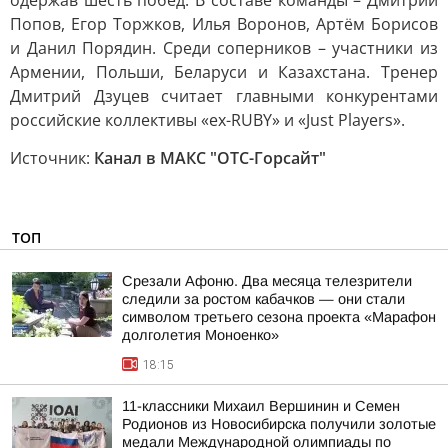
одержав шесть побед. В составе команды – Дмитрий
Попов, Егор Торжков, Илья Воронов, Артём Борисов
и Данил Порядин. Среди соперников – участники из
Армении, Польши, Беларуси и Казахстана. Тренер
Дмитрий Дзуцев считает главными конкурентами
российские коллективы «ex-RUBY» и «Just Players».
Источник:
Канал в МАКС "ОТС-Горсайт"
ТОП
Срезали Афоню. Два месяца телезрители
следили за ростом кабачков — они стали
символом третьего сезона проекта «Марафон
долголетия Моноенко»
18:15
11-классники Михаил Вершинин и Семен
Родионов из Новосибирска получили золотые
медали Международной олимпиады по