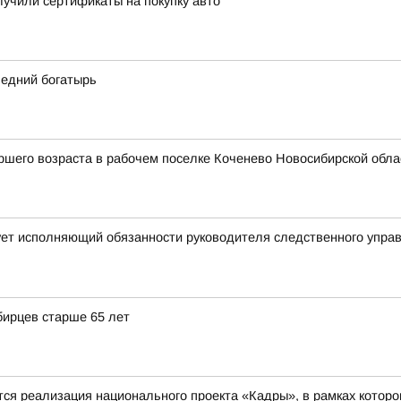
учили сертификаты на покупку авто
ледний богатырь
шего возраста в рабочем поселке Коченево Новосибирской облас
ует исполняющий обязанности руководителя следственного упра
бирцев старше 65 лет
 реализация национального проекта «Кадры», в рамках которо