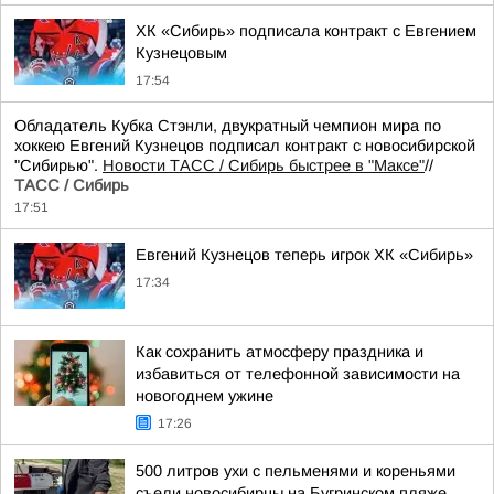
ХК «Сибирь» подписала контракт с Евгением
Кузнецовым
17:54
Обладатель Кубка Стэнли, двукратный чемпион мира по
хоккею Евгений Кузнецов подписал контракт с новосибирской
"Сибирью".
Новости ТАСС / Сибирь быстрее в "Mаксе"
//
ТАСС / Сибирь
17:51
Евгений Кузнецов теперь игрок ХК «Сибирь»
17:34
Как сохранить атмосферу праздника и
избавиться от телефонной зависимости на
новогоднем ужине
17:26
500 литров ухи с пельменями и кореньями
съели новосибирцы на Бугринском пляже