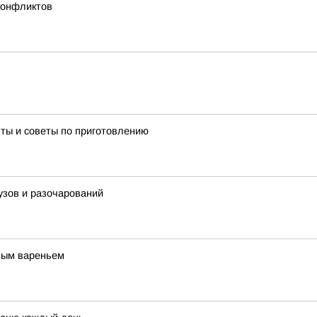
конфликтов
пты и советы по приготовлению
фузов и разочарований
ным вареньем