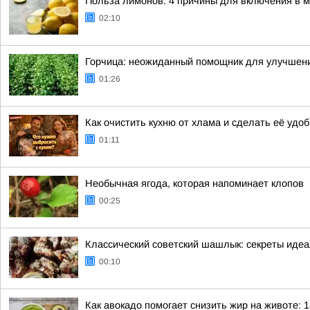
Польза лимонов: 4 причины для включения в 
02:10
Горчица: неожиданный помощник для улучшен
01:26
Как очистить кухню от хлама и сделать её уд
01:11
Необычная ягода, которая напоминает клопов
00:25
Классический советский шашлык: секреты иде
00:10
Как авокадо помогает снизить жир на животе: 1