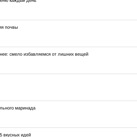
меню каждый день
ия почвы
обнее: смело избавляемся от лишних вещей
ального маринада
5 вкусных идей