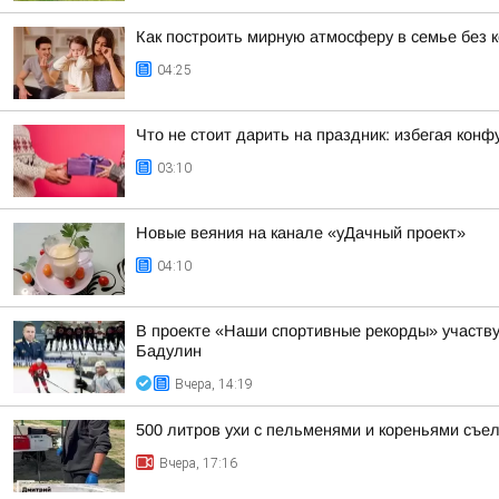
Как построить мирную атмосферу в семье без 
04:25
Что не стоит дарить на праздник: избегая кон
03:10
Новые веяния на канале «уДачный проект»
04:10
В проекте «Наши спортивные рекорды» участв
Бадулин
Вчера, 14:19
500 литров ухи с пельменями и кореньями съе
Вчера, 17:16