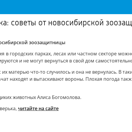
нка: советы от новосибирской зооза
овосибирской зоозащитницы
мя в городских парках, лесах или частном секторе мож
руются и не могут вернуться в свой дом самостоятельн
их матерью что-то случилось и она не вернулась. В так
чат находят и вытаскивают вороны. Плохая погода также
диких животных Алиса Богомолова.
зверька,
читайте на сайте