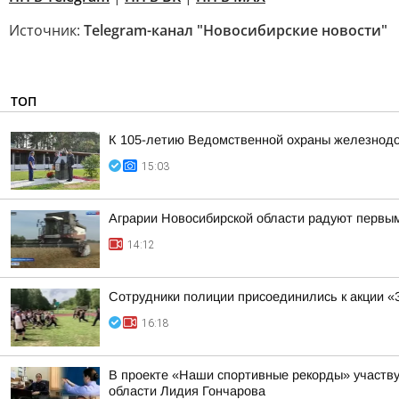
Источник:
Telegram-канал "Новосибирские новости"
ТОП
К 105-летию Ведомственной охраны железнодор
15:03
Аграрии Новосибирской области радуют первы
14:12
Сотрудники полиции присоединились к акции «
16:18
В проекте «Наши спортивные рекорды» участву
области Лидия Гончарова