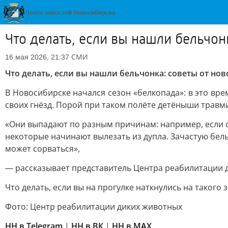
Что делать, если вы нашли бельчо
СМИ
16 мая 2026, 21:37
Что делать, если вы нашли бельчонка: советы от н
В Новосибирске начался сезон «белкопада»: в это вре
своих гнёзд. Порой при таком полёте детёныши травми
«Они выпадают по разным причинам: например, если с 
некоторые начинают вылезать из дупла. Зачастую бель
может сорваться»,
— рассказывает представитель Центра реабилитации 
Что делать, если вы на прогулке наткнулись на такого 
Фото: Центр реабилитации диких животных
НН в Telegram
|
НН в ВК
|
НН в MAX