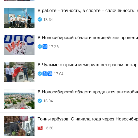
В работе – точность, в спорте – сплочённость
18:34
В Новосибирской области полицейские провел
17:26
В Чулыме открыли мемориал ветеранам пожар
17:04
В Новосибирской области продаются автомоби
18:34
Тонны арбузов. С начала года через Новосиби
16:58