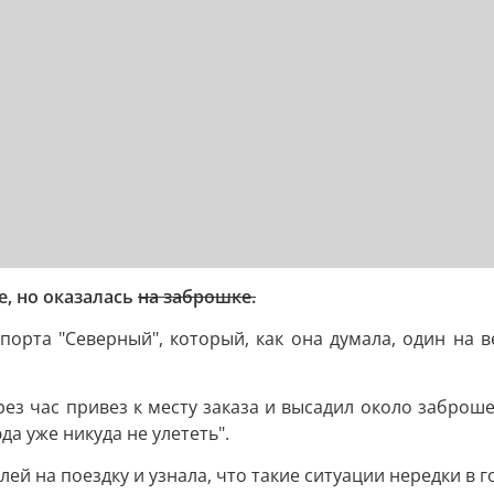
е, но оказалась
на заброшке.
опорта "Северный", который, как она думала, один на в
ерез час привез к месту заказа и высадил около заброше
да уже никуда не улететь".
лей на поездку и узнала, что такие ситуации нередки в г