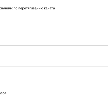
нованиях по перетягиванию каната
узов