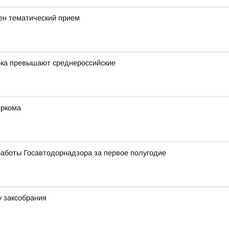
ен тематический прием
ока превышают среднероссийские
иркома
аботы Госавтодорнадзора за первое полугодие
у заксобрания