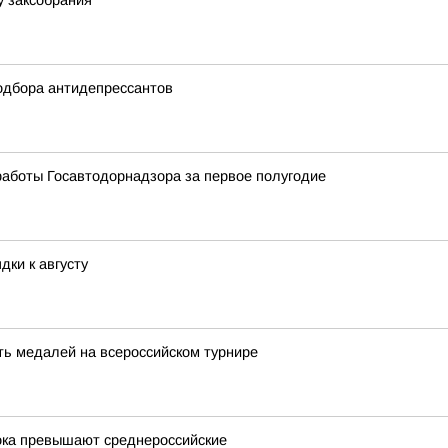
у заксобрания
одбора антидепрессантов
работы Госавтодорнадзора за первое полугодие
дки к августу
ть медалей на всероссийском турнире
ока превышают среднероссийские