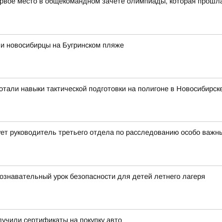
рвое место в общекомандном зачёте олимпиады, которая прошла в
ли новосибирцы на Бугринском пляже
тали навыки тактической подготовки на полигоне в Новосибирск
ет руководитель третьего отдела по расследованию особо важн
ознавательный урок безопасности для детей летнего лагеря
учили сертификаты на покупку авто