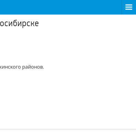
восибирске
жинского районов.