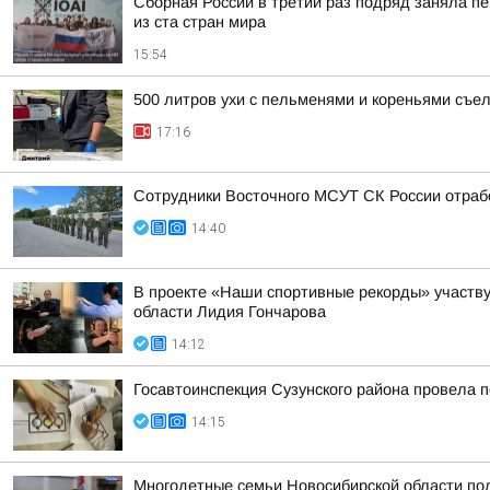
Сборная России в третий раз подряд заняла пе
из ста стран мира
15:54
500 литров ухи с пельменями и кореньями съе
17:16
Сотрудники Восточного МСУТ СК России отрабо
14:40
В проекте «Наши спортивные рекорды» участву
области Лидия Гончарова
14:12
Госавтоинспекция Сузунского района провела п
14:15
Многодетные семьи Новосибирской области пол