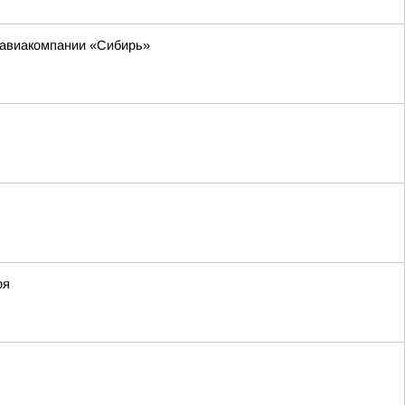
м авиакомпании «Сибирь»
ря