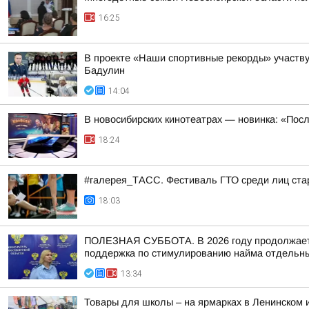
16:25
В проекте «Наши спортивные рекорды» участв
Бадулин
14:04
В новосибирских кинотеатрах — новинка: «Пос
18:24
#галерея_ТАСС. Фестиваль ГТО среди лиц стар
18:03
ПОЛЕЗНАЯ СУББОТА. В 2026 году продолжается
поддержка по стимулированию найма отдельных
13:34
Товары для школы – на ярмарках в Ленинском 