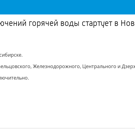
лючений горячей воды стартует в Но
сибирске.
Заельцовского, Железнодорожного, Центрального и Дзер
лючительно.