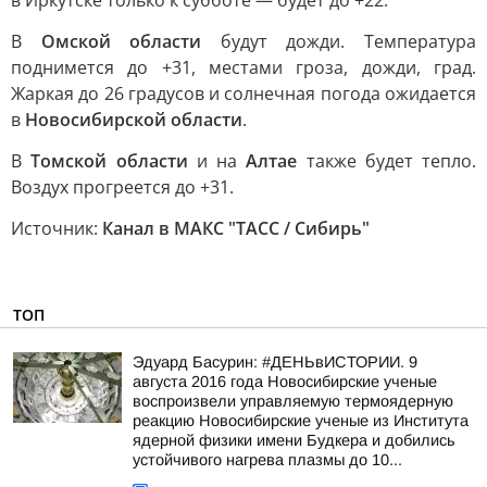
в Иркутске только к субботе — будет до +22.
В
Омской области
будут дожди. Температура
поднимется до +31, местами гроза, дожди, град.
Жаркая до 26 градусов и солнечная погода ожидается
в
Новосибирской области
.
В
Томской области
и на
Алтае
также будет тепло.
Воздух прогреется до +31.
Источник:
Канал в МАКС "ТАСС / Сибирь"
ТОП
Эдуард Басурин: #ДЕНЬвИСТОРИИ. 9
августа 2016 года Новосибирские ученые
воспроизвели управляемую термоядерную
реакцию Новосибирские ученые из Института
ядерной физики имени Будкера и добились
устойчивого нагрева плазмы до 10...