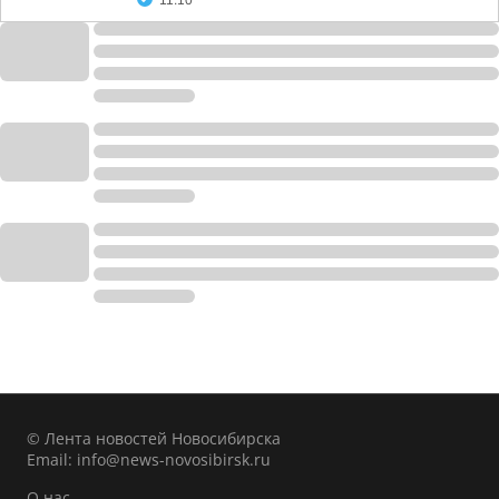
11:10
© Лента новостей Новосибирска
Email:
info@news-novosibirsk.ru
О нас