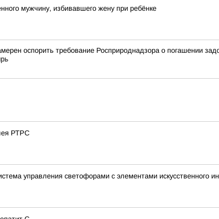
нного мужчину, избивавшего жену при ребёнке
мерен оспорить требование Росприроднадзора о погашении задо
ирь
лея РТРС
истема управления светофорами с элементами искусственного и