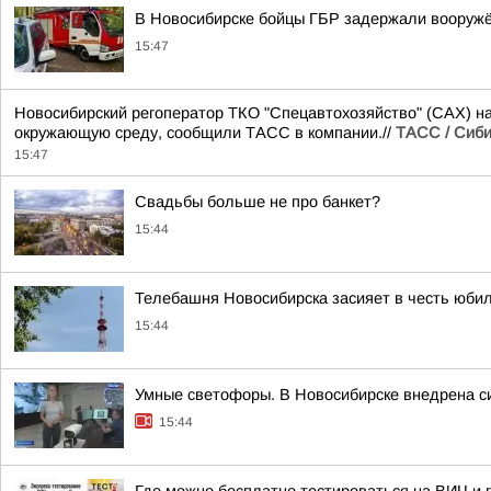
В Новосибирске бойцы ГБР задержали вооружё
15:47
Новосибирский регоператор ТКО "Спецавтохозяйство" (САХ) на
окружающую среду, сообщили ТАСС в компании.//
ТАСС / Сиб
15:47
Свадьбы больше не про банкет?
15:44
Телебашня Новосибирска засияет в честь юби
15:44
Умные светофоры. В Новосибирске внедрена с
15:44