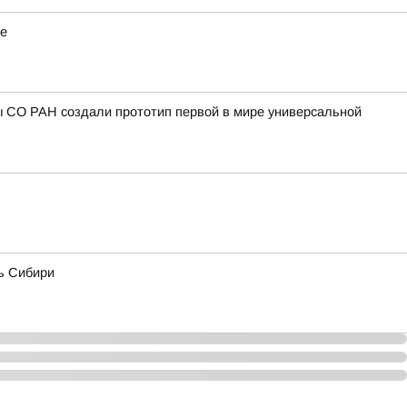
ие
ы СО РАН создали прототип первой в мире универсальной
ь Сибири