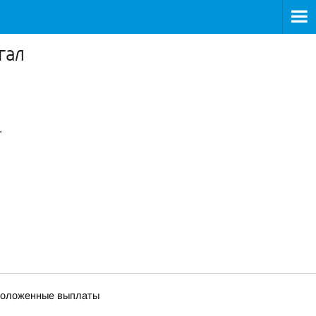
гал
.
 положенные выплаты