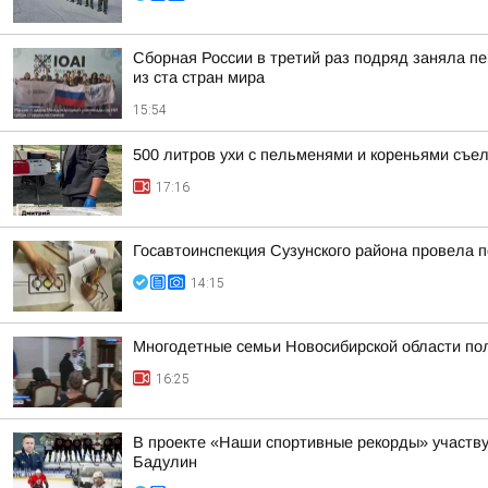
Сборная России в третий раз подряд заняла пе
из ста стран мира
15:54
500 литров ухи с пельменями и кореньями съе
17:16
Госавтоинспекция Сузунского района провела п
14:15
Многодетные семьи Новосибирской области пол
16:25
В проекте «Наши спортивные рекорды» участв
Бадулин