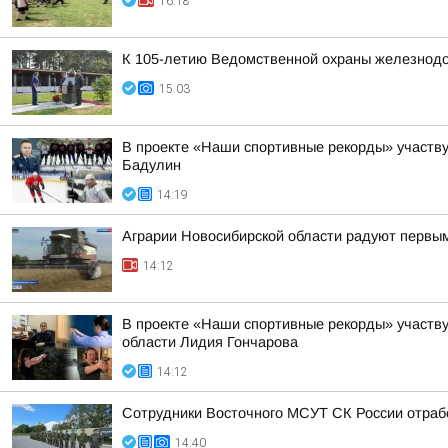
16:18
К 105-летию Ведомственной охраны железнодор
15:03
В проекте «Наши спортивные рекорды» участв
Бадулин
14:19
Аграрии Новосибирской области радуют первы
14:12
В проекте «Наши спортивные рекорды» участву
области Лидия Гончарова
14:12
Сотрудники Восточного МСУТ СК России отрабо
14:40