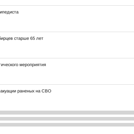
сипедиста
бирцев старше 65 лет
тического мероприятия
вакуации раненых на СВО