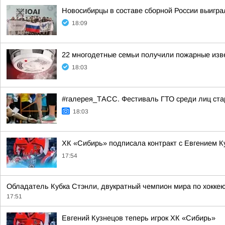
Новосибирцы в составе сборной России выигр
18:09
22 многодетные семьи получили пожарные из
18:03
#галерея_ТАСС. Фестиваль ГТО среди лиц стар
18:03
ХК «Сибирь» подписала контракт с Евгением 
17:54
Обладатель Кубка Стэнли, двукратный чемпион мира по хоккею
17:51
Евгений Кузнецов теперь игрок ХК «Сибирь»