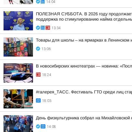
14:04
ПОЛЕЗНАЯ СУББОТА. В 2026 году продолжается
поддержка по стимулированию найма отдельных
13:34
Товары для школы – на ярмарках в Ленинском 
13:06
В новосибирских кинотеатрах — новинка: «Пос
18:24
#галерея_ТАСС. Фестиваль ГТО среди лиц стар
18:03
День физкультурника собрал на Михайловской 
14:08