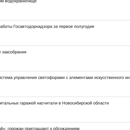
ком водохранилище
аботы Госавтодорнадзора за первое полугодие
у заксобрания
истема управления светофорами с элементами искусственного и
итальных гаражей насчитали в Новосибирской области
ий»: горожан приглашают к обсуждениям