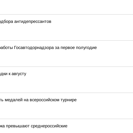
одбора антидепрессантов
работы Госавтодорнадзора за первое полугодие
дки к августу
ть медалей на всероссийском турнире
ока превышают среднероссийские