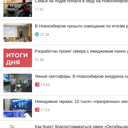
Семья на лодке попала в беду на Новосибирс
17:42
В Новосибирске прошло совещание по итогам р
22:34
Разработан проект сквера с имиджевым панно 
22:34
Умные светофоры. В Новосибирске внедрена с
15:44
Невидимые гаражи. 10 тысяч «призрачных» кап
17:26
Как будет благоустраиваться сквер «Октябрьск