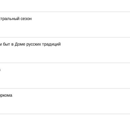
атральный сезон
м быт в Доме русских традиций
в
иркома