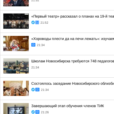
21:52
«Первый театр» рассказал о планах на 19-й те
21:52
«Хороводы плести да на печи лежать»: изучае
21:34
Школам Новосибирска требуются 748 педагого
21:34
Состоялось заседание Новосибирского облизб
21:34
Завершающий этап обучения членов ТИК
21:26