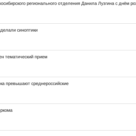
осибирского регионального отделения Данила Лузгина с днём ро
 сделали синоптики
ен тематический прием
ока превышают среднероссийские
иркома