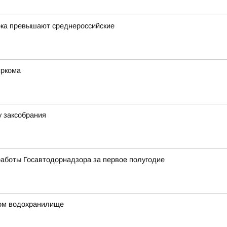
ока превышают среднероссийские
иркома
у заксобрания
аботы Госавтодорнадзора за первое полугодие
ком водохранилище