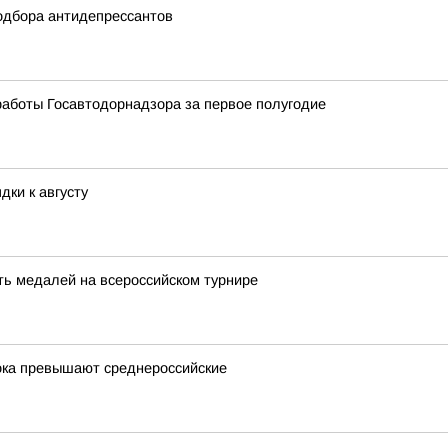
одбора антидепрессантов
работы Госавтодорнадзора за первое полугодие
дки к августу
ть медалей на всероссийском турнире
ока превышают среднероссийские