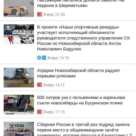
Пассажирки пытались догнать самолёт на
перроне в Шереметьево
Вчера, 22:00
В проекте «Наши спортивные рекорды»
участвует исполняющий обязанности
руководителя следственного управления СК
России по Новосибирской области Антон
Николаевич Бадулин
Вчера, 14:19
Аграрии Новосибирской области радуют
первыми успехами
Вчера, 14:12
500 литров ухи с пельменями и кореньями
съели новосибирцы на Бугринском пляже
Вчера, 17:16
Сборная России в третий раз подряд заняла
первое место в общекомандном зачёте
олимпиады, которая прошла в Казахстане с 2