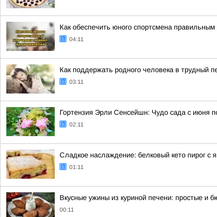
Как обеспечить юного спортсмена правильным 
04:11
Как поддержать родного человека в трудный п
03:11
Гортензия Эрли Сенсейшн: Чудо сада с июня п
02:11
Сладкое наслаждение: белковый кето пирог с 
01:11
Вкусные ужины из куриной печени: простые и 
00:11