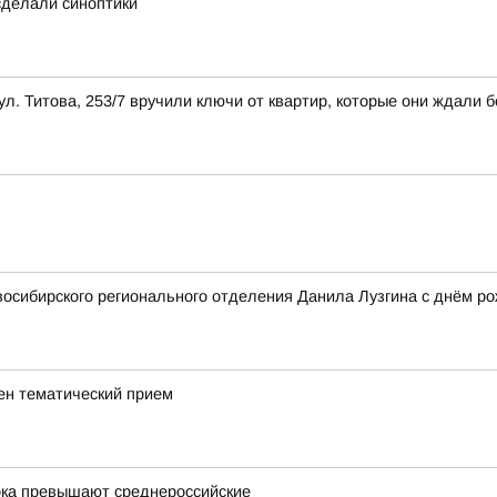
 сделали синоптики
л. Титова, 253/7 вручили ключи от квартир, которые они ждали б
осибирского регионального отделения Данила Лузгина с днём ро
ен тематический прием
ока превышают среднероссийские