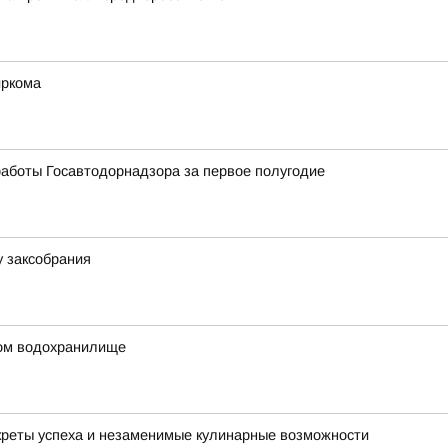
иркома
аботы Госавтодорнадзора за первое полугодие
у заксобрания
ком водохранилище
креты успеха и незаменимые кулинарные возможности