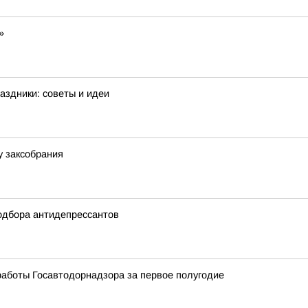
»
аздники: советы и идеи
у заксобрания
одбора антидепрессантов
работы Госавтодорнадзора за первое полугодие