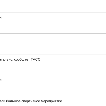
И
ентально, сообщает ТАСС
И
вали большое спортивное мероприятие