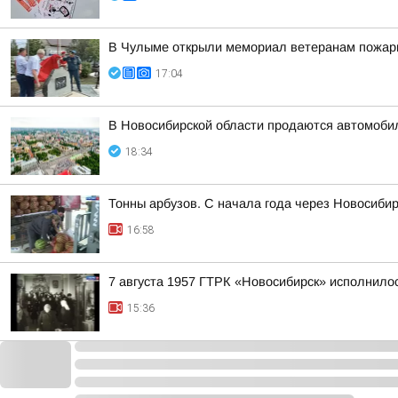
В Чулыме открыли мемориал ветеранам пожар
17:04
В Новосибирской области продаются автомоби
18:34
Тонны арбузов. С начала года через Новосиби
16:58
7 августа 1957 ГТРК «Новосибирск» исполнилос
15:36