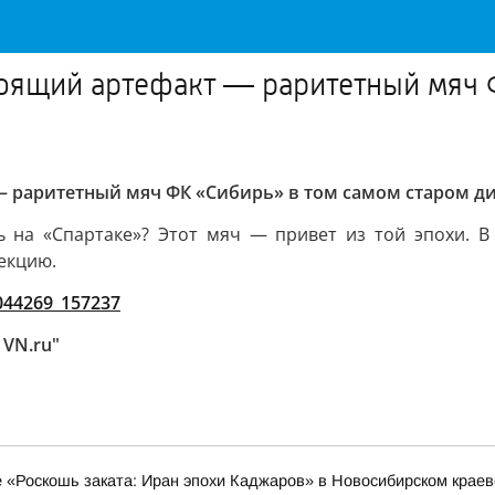
оящий артефакт — раритетный мяч Ф
 раритетный мяч ФК «Сибирь» в том самом старом ди
 на «Спартаке»? Этот мяч — привет из той эпохи. В
екцию.
8044269_157237
 VN.ru"
е «Роскошь заката: Иран эпохи Каджаров» в Новосибирском крае