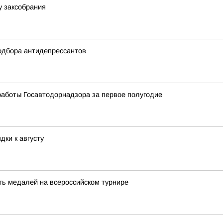
у заксобрания
одбора антидепрессантов
работы Госавтодорнадзора за первое полугодие
дки к августу
ть медалей на всероссийском турнире