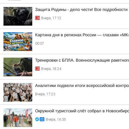
Защита Родины - дело чести! Все подробности 
Вчера, 17:12
Картина дня в регионах России — глазами «МК
00:07
Тренировки с БПЛА. Военнослужащие ракетного
Вчера, 18:24
Аналитики подвели итоги всероссийской контр
Вчера, 17:23
Окружной туристский слёт собрал в Новосибир
Вчера, 16:35