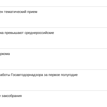
ен тематический прием
ока превышают среднероссийские
иркома
аботы Госавтодорнадзора за первое полугодие
у заксобрания