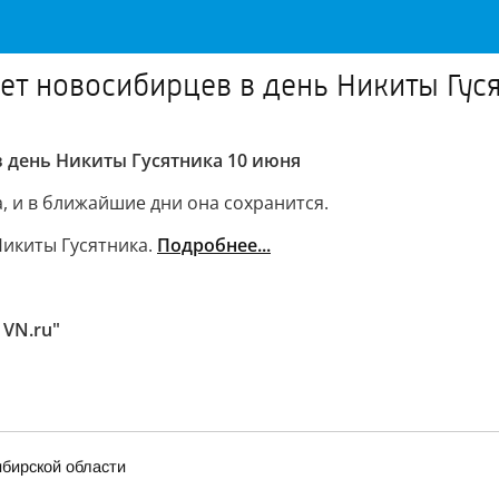
т новосибирцев в день Никиты Гуся
 день Никиты Гусятника 10 июня
, и в ближайшие дни она сохранится.
Никиты Гусятника.
Подробнее...
 VN.ru"
ибирской области