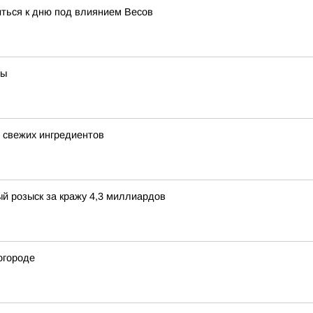
иться к дню под влиянием Весов
ты
5 свежих ингредиентов
й розыск за кражу 4,3 миллиардов
огороде