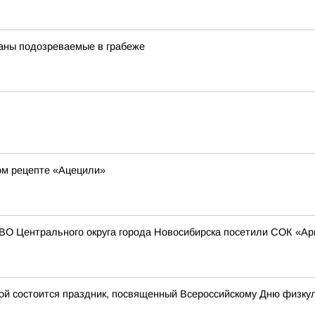
аны подозреваемые в грабеже
ом рецепте «Ацецили»
СВО Центрального округа города Новосибирска посетили СОК «А
ной состоится праздник, посвященный Всероссийскому Дню физку