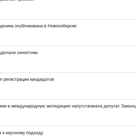
урника опубликована в Новосибирске
 сделали синоптики
п регистрации кандидатов
нием в международную экспедицию напутствовала депутат Закон
я к научному подходу