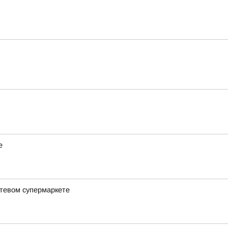
е
етевом супермаркете