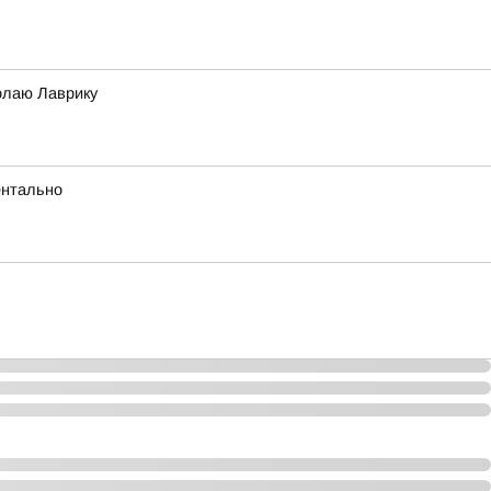
олаю Лаврику
ентально