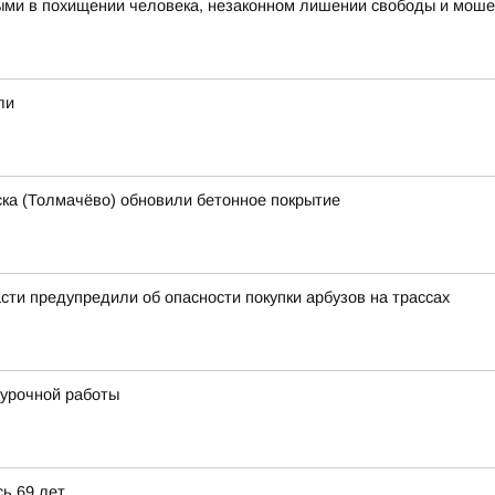
ыми в похищении человека, незаконном лишении свободы и мош
ли
ка (Толмачёво) обновили бетонное покрытие
ти предупредили об опасности покупки арбузов на трассах
урочной работы
ь 69 лет