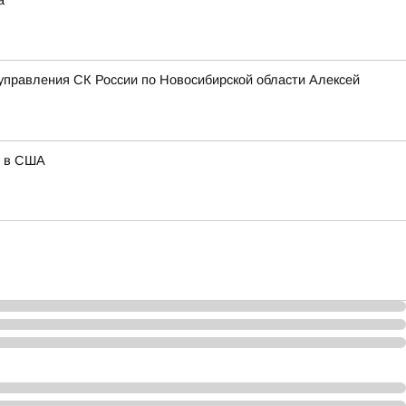
а
управления СК России по Новосибирской области Алексей
я в США