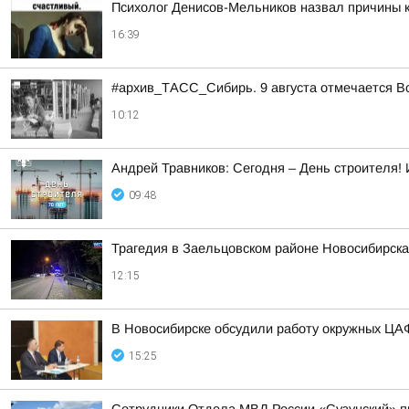
Психолог Денисов-Мельников назвал причины к
16:39
#архив_ТАСС_Сибирь. 9 августа отмечается В
10:12
Андрей Травников: Сегодня – День строителя! И
09:48
Трагедия в Заельцовском районе Новосибирска
12:15
В Новосибирске обсудили работу окружных ЦА
15:25