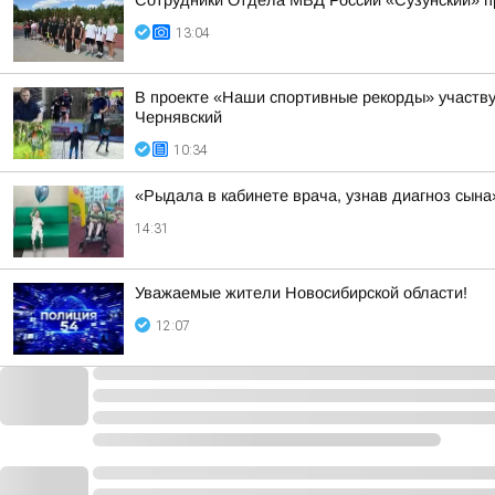
Сотрудники Отдела МВД России «Сузунский» п
13:04
В проекте «Наши спортивные рекорды» участву
Чернявский
10:34
«Рыдала в кабинете врача, узнав диагноз сын
14:31
Уважаемые жители Новосибирской области!
12:07