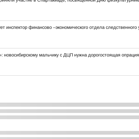
риняли участие в Спартакиаде, посвящённой Дню физкультурник
ет инспектор финансово –экономического отдела следственного 
а»: новосибирскому мальчику с ДЦП нужна дорогостоящая опраци