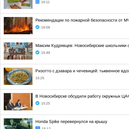
16:11
Рекомендации по пожарной безопасности от М
16:06
Максим Кудрявцев: Новосибирские школьники 
15:49
Ризотто с дзавара и чечевицей: тыквенное вд
15:25
В Новосибирске обсудили работу окружных Ц
15:25
Honda Spike перевернулся на крышу
15:12