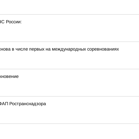
ЧС России:
снова в числе первых на международных соревнованиях
охновение
АФАП Ространснадзора