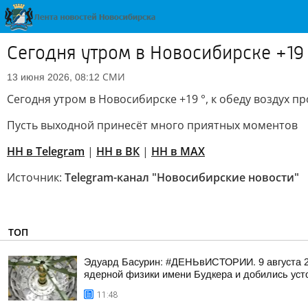
Сегодня утром в Новосибирске +19 
СМИ
13 июня 2026, 08:12
Сегодня утром в Новосибирске +19 °, к обеду воздух п
Пусть выходной принесёт много приятных моментов
НН в Telegram
|
НН в ВК
|
НН в MAX
Источник:
Telegram-канал "Новосибирские новости"
ТОП
Эдуард Басурин: #ДЕНЬвИСТОРИИ. 9 августа 2
ядерной физики имени Будкера и добились усто
11:48