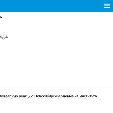
°
жди.
моядерную реакцию Новосибирские ученые из Института