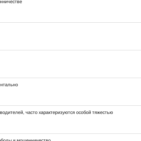
енничестве
ентально
 водителей, часто характеризуются особой тяжестью
вободы и мошенничество