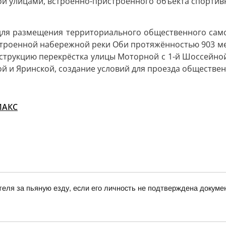
й улицами, встроенно-пристроенного объекта спортивно
для размещения территориального общественного самоу
троенной набережной реки Оби протяжённостью 903 мет
струкцию перекрёстка улицы Моторной с 1-й Шоссейной
 и Яринской, создание условий для проезда обществен
MАКС
еля за пьяную езду, если его личность не подтверждена докум