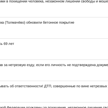
ыми в похищении человека, незаконном лишении свободы и мош
ка (Толмачёво) обновили бетонное покрытие
ь 69 лет
в за нетрезвую езду, если его личность не подтверждена докум
ывать об ответственности! ДТП, совершенные по вине нетрезвых
йской Федерации осуждены за похищение, незаконное лишение с