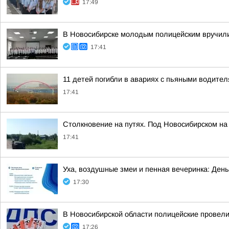
17:49
В Новосибирске молодым полицейским вручили
17:41
11 детей погибли в авариях с пьяными водите
17:41
Столкновение на путях. Под Новосибирском н
17:41
Уха, воздушные змеи и пенная вечеринка: День
17:30
В Новосибирской области полицейские провел
17:26