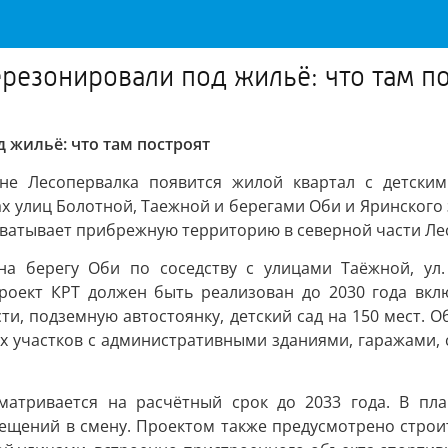
езонировали под жильё: что там п
 жильё: что там построят
е Лесопервалка появится жилой квартал с детским
ах улиц Болотной, Таежной и берегами Оби и Яринского
ватывает прибрежную территорию в северной части Лес
 берегу Оби по соседству с улицами Таёжной, ул. 
проект КРТ должен быть реализован до 2030 года вкл
и, подземную автостоянку, детский сад на 150 мест. 
 участков с административными зданиями, гаражами, 
матривается на расчётный срок до 2033 года. В пл
сещений в смену. Проектом также предусмотрено строи