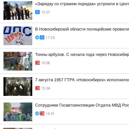
«Зарядку со стражем порядка» устроили в Цен
15:07
В Новосибирской области полицейские провел
17:26
Тонны арбузов. С начала года через Новосиби
16:58
7 августа 1957 ГТРК «Новосибирск» исполнилос
15:36
Сотрудники Госавтоинспекции Отдела МВД Росс
14:31