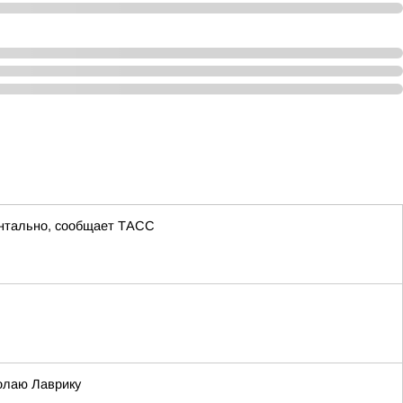
ентально, сообщает ТАСС
олаю Лаврику