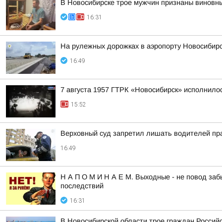
В Новосибирске трое мужчин признаны виновн
16:31
На рулежных дорожках в аэропорту Новосибирс
16:49
7 августа 1957 ГТРК «Новосибирск» исполнилос
15:52
Верховный суд запретил лишать водителей пра
16:49
Н А П О М И Н А Е М. Выходные - не повод заб
последствий
16:31
В Новосибирской области трое граждан Росси