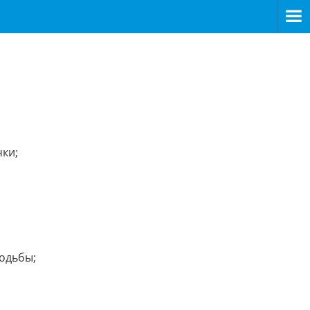
чки;
одьбы;