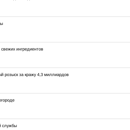
ты
5 свежих ингредиентов
й розыск за кражу 4,3 миллиардов
огороде
й службы