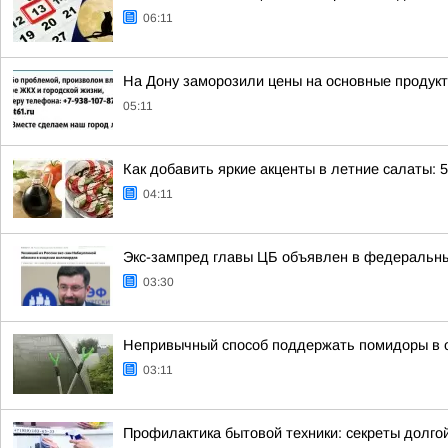
06:11
На Дону заморозили цены на основные продук
05:11
Как добавить яркие акценты в летние салаты: 
04:11
Экс-зампред главы ЦБ объявлен в федеральны
03:30
Непривычный способ поддержать помидоры в 
03:11
Профилактика бытовой техники: секреты долго