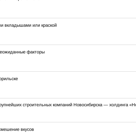
ли вкладышами или краской
 неожиданные факторы
орильске
 крупнейших строительных компаний Новосибирска — холдинга «Н
смешение вкусов