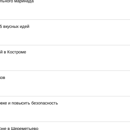
ального маринада
5 вкусных идей
й в Костроме
ков
овке и повысить безопасность
роне в Шереметьево