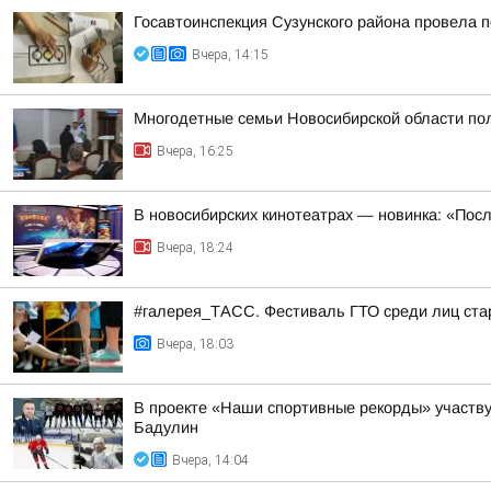
Госавтоинспекция Сузунского района провела п
Вчера, 14:15
Многодетные семьи Новосибирской области пол
Вчера, 16:25
В новосибирских кинотеатрах — новинка: «Пос
Вчера, 18:24
#галерея_ТАСС. Фестиваль ГТО среди лиц стар
Вчера, 18:03
В проекте «Наши спортивные рекорды» участв
Бадулин
Вчера, 14:04