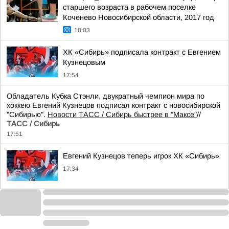
старшего возраста в рабочем поселке
Коченево Новосибирской области, 2017 год
18:03
ХК «Сибирь» подписала контракт с Евгением
Кузнецовым
17:54
Обладатель Кубка Стэнли, двукратный чемпион мира по
хоккею Евгений Кузнецов подписал контракт с новосибирской
"Сибирью".
Новости ТАСС / Сибирь быстрее в "Mаксе"
//
ТАСС / Сибирь
17:51
Евгений Кузнецов теперь игрок ХК «Сибирь»
17:34