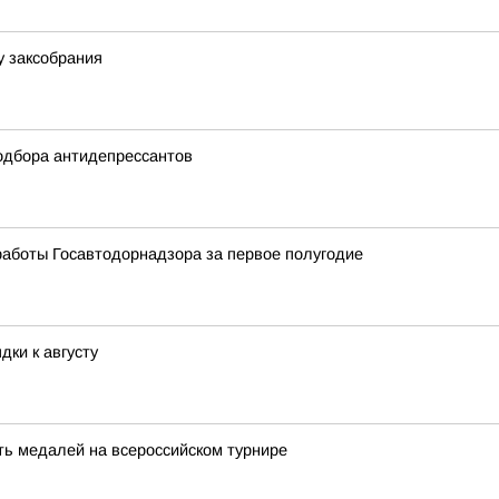
у заксобрания
одбора антидепрессантов
работы Госавтодорнадзора за первое полугодие
дки к августу
ть медалей на всероссийском турнире