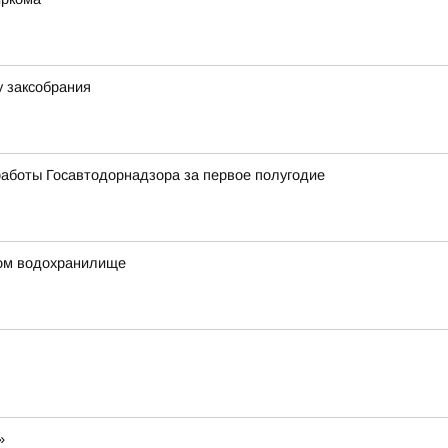
у заксобрания
аботы Госавтодорнадзора за первое полугодие
ком водохранилище
»