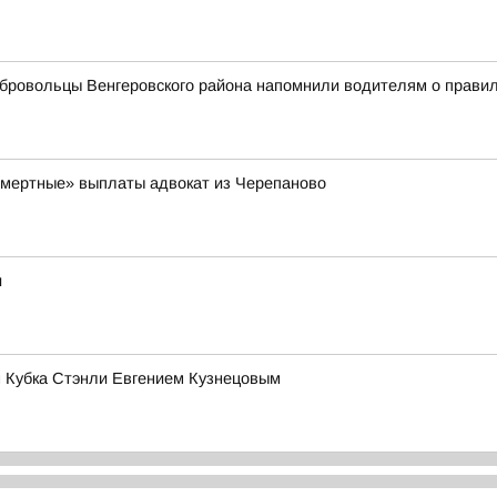
обровольцы Венгеровского района напомнили водителям о прави
смертные» выплаты адвокат из Черепаново
и
м Кубка Стэнли Евгением Кузнецовым