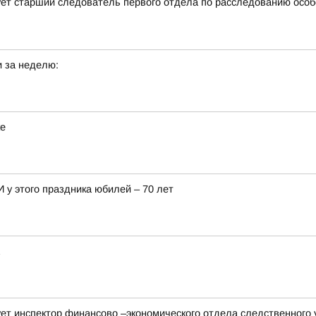
ет старший следователь первого отдела по расследованию особ
 за неделю:
ке
 у этого праздника юбилей – 70 лет
ет инспектор финансово –экономического отдела следственного 