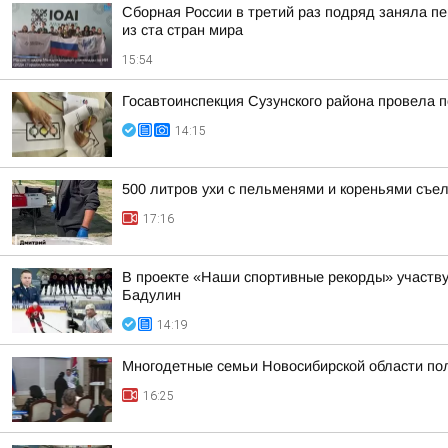
Сборная России в третий раз подряд заняла пе
из ста стран мира
15:54
Госавтоинспекция Сузунского района провела п
14:15
500 литров ухи с пельменями и кореньями съе
17:16
В проекте «Наши спортивные рекорды» участв
Бадулин
14:19
Многодетные семьи Новосибирской области пол
16:25