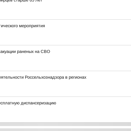
бирцев старше 65 лет
тического мероприятия
вакуации раненых на СВО
еятельности Россельхознадзора в регионах
есплатную диспансеризацию