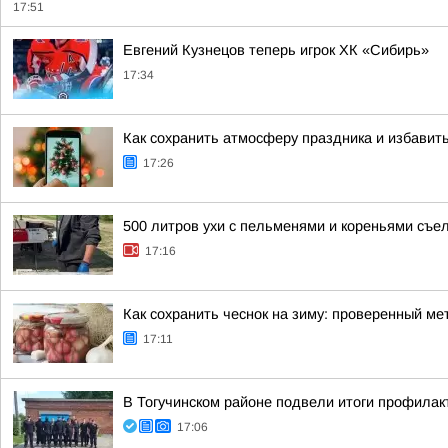
17:51
Евгений Кузнецов теперь игрок ХК «Сибирь»
17:34
Как сохранить атмосферу праздника и избавит
17:26
500 литров ухи с пельменями и кореньями съе
17:16
Как сохранить чеснок на зиму: проверенный ме
17:11
В Тогучинском районе подвели итоги профилак
17:06