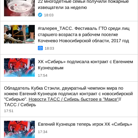
22 многодетные семьи получили пожарные
извещатели за неделю
18:03
#галерея_ТАСС. Фестиваль ГТО среди лиц
старшего возраста в рабочем поселке
Коченево Новосибирской области, 2017 год
18:03
ХК «Сибирь» подписала контракт с Евгением
Кузнецовым
17:54
Обладатель Кубка Стэнли, двукратный чемпион мира по
хоккею Евгений Кузнецов подписал контракт с новосибирской
"Сибирью".
Новости ТАСС / Сибирь быстрее в "Mаксе"
//
ТАСС / Сибирь
17:51
Евгений Кузнецов теперь игрок ХК «Сибирь»
17:34