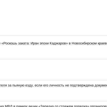
е «Роскошь заката: Иран эпохи Каджаров» в Новосибирском крае
еля за пьяную езду, если его личность не подтверждена докум
вка МВД в рамках акции «Зарядка со стражем порядка» организо