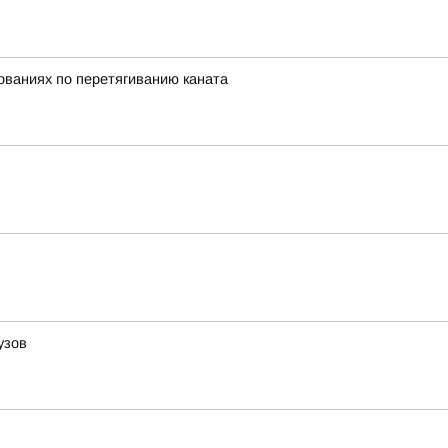
нованиях по перетягиванию каната
узов