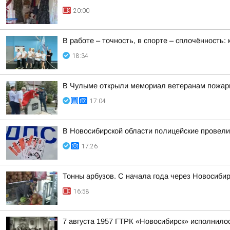
20:00
В работе – точность, в спорте – сплочённость
18:34
В Чулыме открыли мемориал ветеранам пожар
17:04
В Новосибирской области полицейские провел
17:26
Тонны арбузов. С начала года через Новосиби
16:58
7 августа 1957 ГТРК «Новосибирск» исполнилос